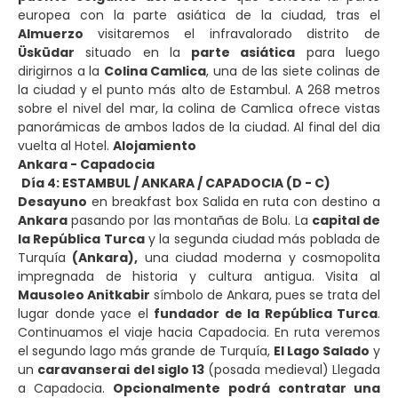
europea con la parte asiática de la ciudad, tras el
Almuerzo
visitaremos el infravalorado distrito de
Üsküdar
situado en la
parte asiática
para luego
dirigirnos a la
Colina Camlica
, una de las siete colinas de
la ciudad y el punto más alto de Estambul. A 268 metros
sobre el nivel del mar, la colina de Camlica ofrece vistas
panorámicas de ambos lados de la ciudad. Al final del dia
vuelta al Hotel.
Alojamiento
Ankara - Capadocia
Día 4: ESTAMBUL / ANKARA / CAPADOCIA (D - C)
Desayuno
en breakfast box Salida en ruta con destino a
Ankara
pasando por las montañas de Bolu. La
capital de
la República Turca
y la segunda ciudad más poblada de
Turquía
(Ankara),
una ciudad moderna y cosmopolita
impregnada de historia y cultura antigua. Visita al
Mausoleo Anitkabir
símbolo de Ankara, pues se trata del
lugar donde yace el
fundador de la República Turca
.
Continuamos el viaje hacia Capadocia. En ruta veremos
el segundo lago más grande de Turquía,
El Lago Salado
y
un
caravanserai del siglo 13
(posada medieval) Llegada
a Capadocia.
Opcionalmente
podrá contratar una