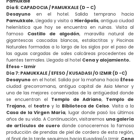
Pamukale
Día 6: CAPADOCIA / PAMUKKALE (D – C)
Desayuno
en el hotel. Salida temprano hacia
Pamukkale.
Llegada y visita a
Hierápolis
, antigua ciudad
helenística que hoy se encuentra en ruinas. Visita al
famoso
Castillo de algodón
, maravilla natural de
gigantescas cascadas blancas, estalactitas y Piscinas
Naturales formadas a lo largo de los siglos por el paso de
las aguas cargadas de sales calcáreas procedentes de
fuentes termales. Llegada al hotel
Cena y alojamiento.
Éfeso - Izmir
Día 7: PAMUKKALE / EFESO / KUSADASI /O IZMIR (D -C)
Desayuno
en el hotel. Salida por la mañana hacia
Éfeso
ciudad grecorromana, antigua capital de Asia Menor y
una de las mejores conservadas de la antigüedad donde
se encuentran el
Templo de Adriano
,
Templo de
Trajano
, el
teatro
y la
Biblioteca de Celso
. Visita a la
Casa de la Virgen María
, lugar donde pasó los últimos
años de su vida. A Continuación, visitaremos
una galería
de artículos de cuero
donde conoceremos la famosa
producción de prendas de piel de cordero de esta región,
al final de la tarde seguimos hacia Kusadasi/o Izmir.
Cena