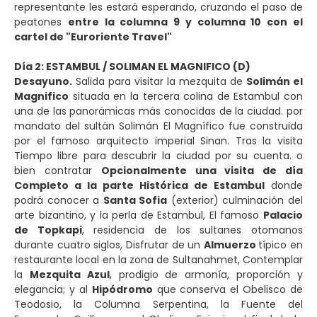
representante les estará esperando, cruzando el paso de
peatones
entre la columna 9 y columna 10 con el
cartel de "Euroriente Travel"
Día 2: ESTAMBUL / SOLIMAN EL MAGNIFICO (D)
Desayuno.
Salida para visitar la mezquita de
Solimán el
Magnifico
situada en la tercera colina de Estambul con
una de las panorámicas más conocidas de la ciudad. por
mandato del sultán Solimán El Magnífico fue construida
por el famoso arquitecto imperial Sinan. Tras la visita
Tiempo libre para descubrir la ciudad por su cuenta. o
bien contratar
Opcionalmente una visita de día
Completo a la parte Histórica de Estambul
donde
podrá conocer a
Santa Sofia
(exterior) culminación del
arte bizantino, y la perla de Estambul, El famoso
Palacio
de Topkapi
, residencia de los sultanes otomanos
durante cuatro siglos, Disfrutar de un
Almuerzo
típico en
restaurante local en la zona de Sultanahmet, Contemplar
la
Mezquita Azul
, prodigio de armonía, proporción y
elegancia; y al
Hipódromo
que conserva el Obelisco de
Teodosio, la Columna Serpentina, la Fuente del