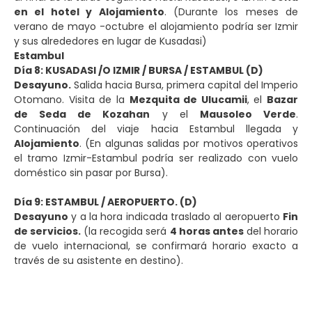
en el hotel y Alojamiento
. (Durante los meses de
verano de mayo -octubre el alojamiento podría ser Izmir
y sus alrededores en lugar de Kusadasi)
Estambul
Día 8: KUSADASI /O IZMIR / BURSA / ESTAMBUL (D)
Desayuno.
Salida hacia Bursa, primera capital del Imperio
Otomano. Visita de la
Mezquita de Ulucamii
, el
Bazar
de Seda de Kozahan
y el
Mausoleo Verde
.
Continuación del viaje hacia Estambul llegada y
Alojamiento
.
(En algunas salidas por motivos operativos
el tramo Izmir-Estambul podría ser realizado con vuelo
doméstico sin pasar por Bursa).
Día 9: ESTAMBUL / AEROPUERTO. (D)
Desayuno
y a la hora indicada traslado al aeropuerto
Fin
de servicios.
(la recogida será
4 horas antes
del horario
de vuelo internacional, se confirmará horario exacto a
través de su asistente en destino).