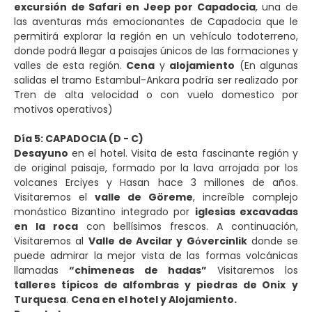
excursión de Safari en Jeep por Capadocia
, una de
las aventuras más emocionantes de Capadocia que le
permitirá explorar la región en un vehículo todoterreno,
donde podrá llegar a paisajes únicos de las formaciones y
valles de esta región.
Cena
y
alojamiento
(En algunas
salidas el tramo Estambul-Ankara podría ser realizado por
Tren de alta velocidad o con vuelo domestico por
motivos operativos)
Día 5: CAPADOCIA (D - C)
Desayuno
en el hotel. Visita de esta fascinante región y
de original paisaje, formado por la lava arrojada por los
volcanes Erciyes y Hasan hace 3 millones de años.
Visitaremos el
valle de Göreme
, increíble complejo
monástico Bizantino integrado por
iglesias excavadas
en la roca
con bellísimos frescos. A continuación,
Visitaremos al
Valle de Avcilar y Gόvercinlik
donde se
puede admirar la mejor vista de las formas volcánicas
llamadas
“chimeneas de hadas”
Visitaremos los
talleres típicos de alfombras y piedras de Onix
y
Turquesa
.
Cena en el hotel y Alojamiento.