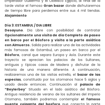
Emperador Guillermo y el Obelisco Egipcio, al final de la
tarde visitar el famoso
Gran bazar
donde disfrutaremos
de tiempo libre para perdernos entre sus 4 mil tiendas.
Alojamiento
Día 3: ESTAMBUL / DIA LIBRE
Desayuno
. Dia Libre con posibilidad de contratar
Opcionalmente
una visita de día Completo de paseo
en barco por el Bósforo y visita a la parte asiática
con Almuerzo.
Salida para realizar una de las actividades
más famosas de Estambul, un paseo en barco por el
Bósforo
, canal que separa Europa y Asía. Durante este
trayecto se aprecian los palacios de los Sultanes,
antiguas y típicas casas de Madera y disfrutar de la
historia de una manera diferente. A continuación,
realizaremos una de las visitas estrella, el
bazar de las
especias
, constituido por los otomanos hace 5 siglos y
usado desde entonces. Continuación al
palacio de
“Beylerbey
” Situado en el lado asiático del Bósforo.
Antigua residencia de verano de los sultanes del Imperio
Otomano, también podremos contemplar
el famoso
puente colgante
del bosforo
que conecta la parte