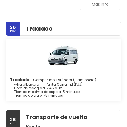
comodidades a tu disposición, y relájate en el idílico
Más info
entorno que ofrece República Dominicana.
26
Traslado
nov
Traslado
- Compartido: Estándar (Camioneta)
whala!bávaro
Punta Cana Intl (PUJ)
Hora de recogida: 7:45 a. m.
Tiempo máximo de espera: 5 minutos
Tiempo de viaje: 75 minutos
Transporte de vuelta
26
nov
Vuelta