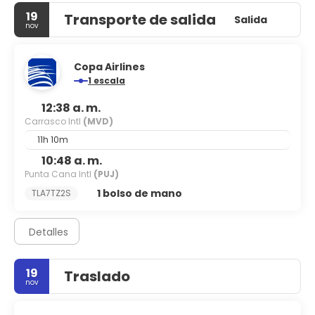
19
Transporte de salida
Salida
nov
Copa Airlines
1 escala
12:38 a. m.
Carrasco Intl
(MVD)
11h 10m
10:48 a. m.
Punta Cana Intl
(PUJ)
1 bolso de mano
TLA7TZ2S
Detalles
19
Traslado
nov