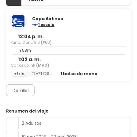
Copa Airlines
1 escala
12:04 p. m.
Punta Cana Intl
(PUJ)
11h 58m
1:02 a. m.
Carrasco Intl
(MVD)
1 bolso de mano
+1 día
TLA7TZ2S
Detalles
Resumen del viaje
2 Adultos
19 nov 2025 - 27 nov 2025