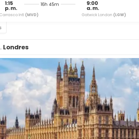
1:15
9:00
16h 45m
p. m.
a. m.
Carrasco Intl
(MVD)
Gatwick London
(LGW)
s
1.
Londres