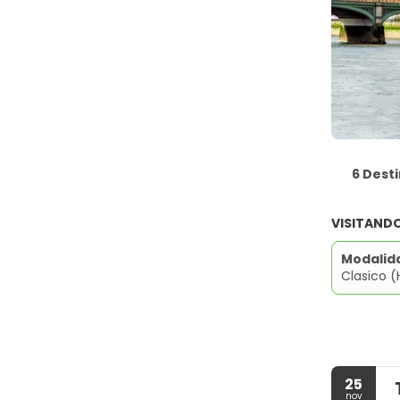
6 Dest
VISITAND
Modalid
Clasico (
25
nov