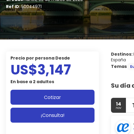
Ref ID:
50044971
Destinos:
precio por persona Desde
España
US$3,147
Temas
E
En base a 2 adultos
Su día 
Cotizar
14
nov
¡Consulta!