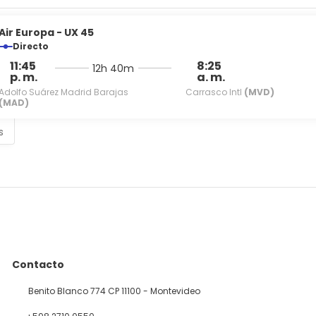
Air Europa - UX 45
Directo
11:45
8:25
12h 40m
p. m.
a. m.
Adolfo Suárez Madrid Barajas
Carrasco Intl
(MVD)
(MAD)
s
Contacto
Benito Blanco 774 CP 11100 - Montevideo