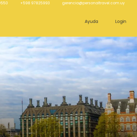
0550
+598 97825993
gerencia@personaltravel.com.uy
Ayuda
Login