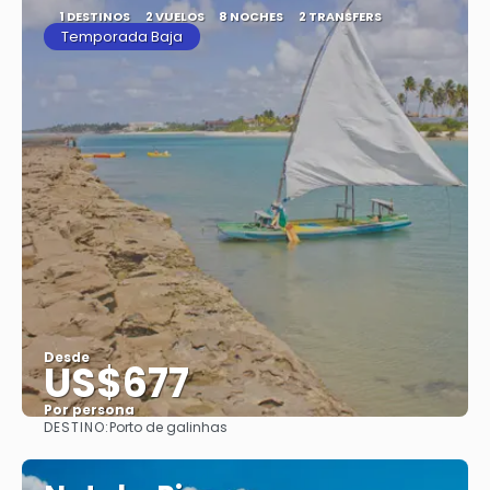
1 DESTINOS
2 VUELOS
8 NOCHES
2 TRANSFERS
Temporada Baja
Desde
US$677
Por persona
DESTINO:
Porto de galinhas
Ver