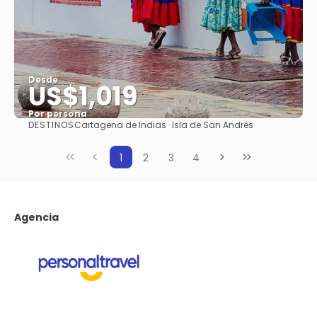
Desde
US$1,019
Por persona
DESTINOS
Cartagena de Indias · Isla de San Andrés
Ver
1
2
3
4
Agencia