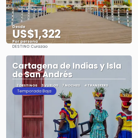
Desde
US$1,322
Por persona
DESTINO:
Curazao
Ver
Cartagena de Indias y Isla
de San Andrés
2 DESTINOS
3 VUELOS
7 NOCHES
4 TRANSFERS
Temporada Baja