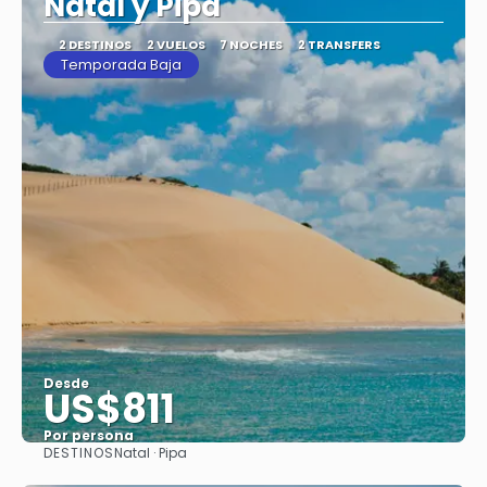
Natal y Pipa
2 DESTINOS
2 VUELOS
7 NOCHES
2 TRANSFERS
Temporada Baja
Desde
US$811
Por persona
DESTINOS
Natal · Pipa
Ver