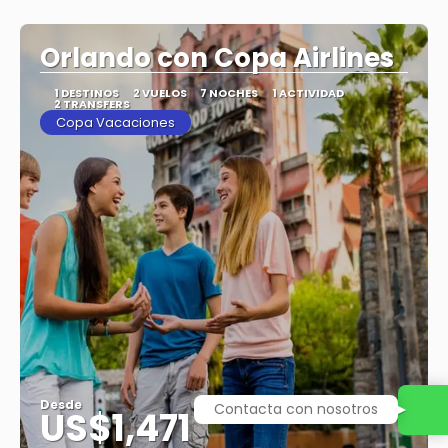
Ver
Orlando con Copa Airlines
1 DESTINOS
2 VUELOS
7 NOCHES
1 ACTIVIDAD
2 TRANSFERS
Copa Vacaciones
Desde
Contacta con nosotros
US$1,471