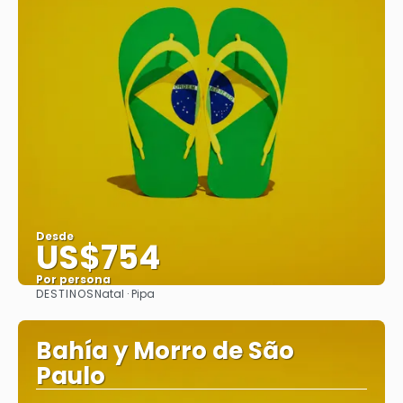
Desde
US$754
Por persona
DESTINOS
Natal · Pipa
Ver
Bahía y Morro de São
Paulo