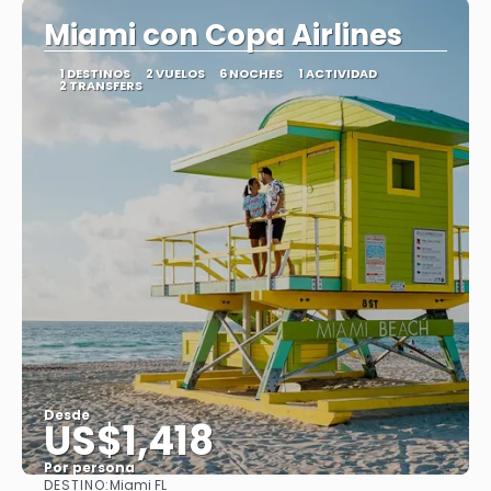
Miami con Copa Airlines
1 DESTINOS
2 VUELOS
6 NOCHES
1 ACTIVIDAD
2 TRANSFERS
Desde
US$1,418
Por persona
DESTINO:
Miami FL