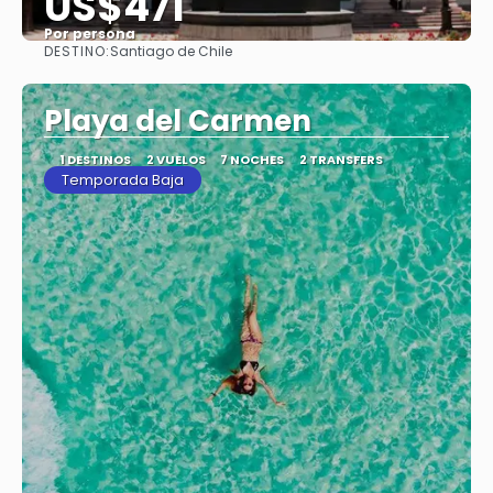
US$471
Por persona
DESTINO:
Santiago de Chile
Ver
Playa del Carmen
1 DESTINOS
2 VUELOS
7 NOCHES
2 TRANSFERS
Temporada Baja