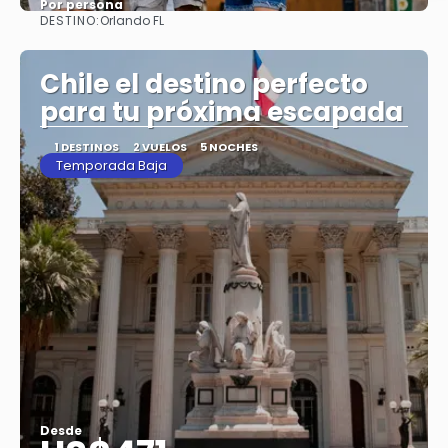
Por persona
DESTINO:
Orlando FL
Ver
Chile el destino perfecto
para tu próxima escapada
1 DESTINOS
2 VUELOS
5 NOCHES
Temporada Baja
Desde