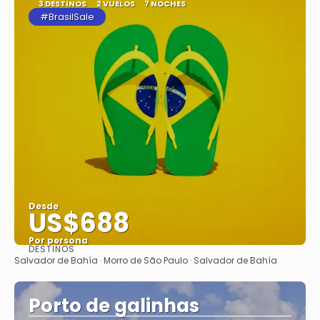
3 DESTINOS
2 VUELOS
7 NOCHES
#BrasilSale
Desde
US$688
Por persona
DESTINOS
Ver
Salvador de Bahía · Morro de São Paulo · Salvador de Bahía
Porto de galinhas