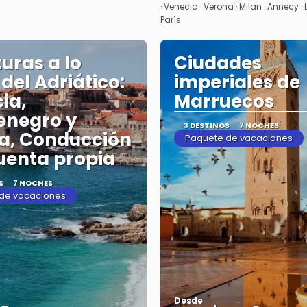
· Venecia · Verona · Milan · Annecy · 
París
uras a lo
Ciudades
 del Adriático:
imperiales de
ia,
Marruecos
enegro y
3 DESTINOS
7 NOCHES
a, Conducción
Paquete de vacaciones
uenta propia
S
7 NOCHES
de vacaciones
Desde