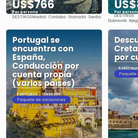
US$766
US$
Por persona
Por person
DESTINOS
DESTINOS
Madrid · Cordoba · Granada · Sevilla
Ver
Dubrovnik · Njegu
Portugal se
Desc
encuentra con
Creta
España,
por c
Conducción por
5 DESTINO
cuenta propia
Paquete 
(varios países)
8 DESTINOS
11 NOCHES
Paquete de vacaciones