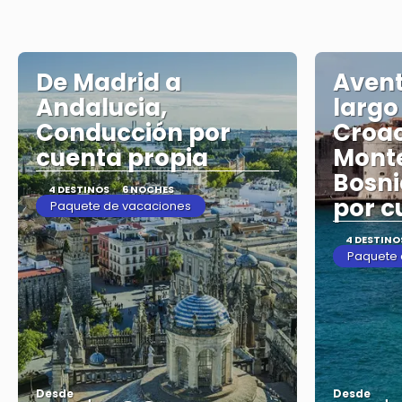
De Madrid a
Avent
Andalucia,
largo
Conducción por
Croac
cuenta propia
Mont
Bosni
4 DESTINOS
6 NOCHES
por c
Paquete de vacaciones
4 DESTINO
Paquete 
Desde
Desde