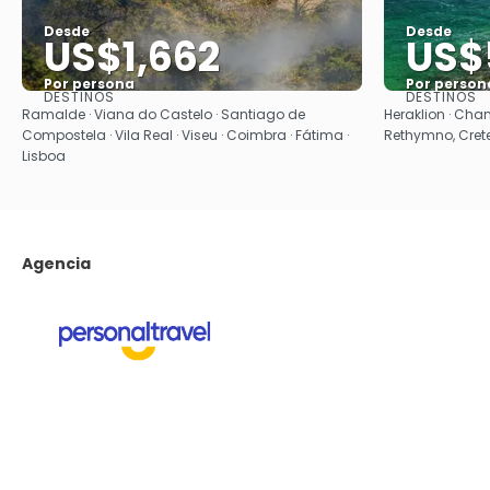
Desde
Desde
US$1,662
US$
Por persona
Por person
DESTINOS
DESTINOS
Ver
Ramalde · Viana do Castelo · Santiago de
Heraklion · Chan
Compostela · Vila Real · Viseu · Coimbra · Fátima ·
Rethymno, Crete 
Lisboa
Agencia