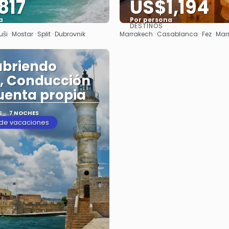
817
US$1,194
a
Por persona
DESTINOS
Ver
Ver
ši · Mostar · Split · Dubrovnik
Marrakech · Casablanca · Fez · Ma
ubriendo
, Conducción
uenta propia
S
7 NOCHES
de vacaciones