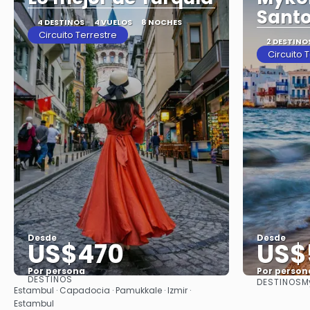
Santo
4 DESTINOS
4 VUELOS
8 NOCHES
Circuito Terrestre
2 DESTINO
Circuito 
Desde
Desde
US$470
US$
Por persona
Por person
DESTINOS
DESTINOS
M
Ver
Estambul · Capadocia · Pamukkale · Izmir ·
Estambul