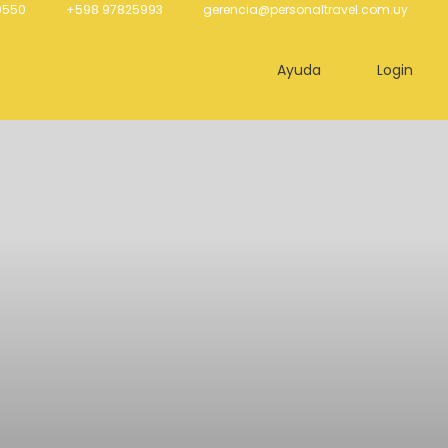
0550
+598 97825993
gerencia@personaltravel.com.uy
Ayuda
Login