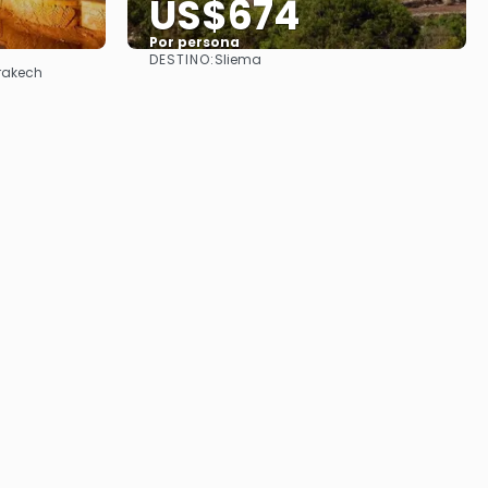
US$674
Por persona
DESTINO:
Sliema
Ver
rrakech