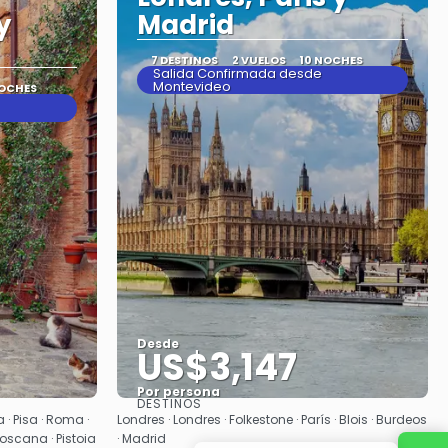
y
Madrid
7 DESTINOS
2 VUELOS
10 NOCHES
Salida Confirmada desde
Montevideo
NOCHES
Desde
US$3,147
Por persona
DESTINOS
Ver
 · Pisa · Roma ·
Londres · Londres · Folkestone · París · Blois · Burdeos
oscana · Pistoia
· Madrid