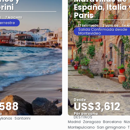
rini
España, Italia 
Paris
S
7 NOCHES
Terrestre
17 DESTINOS
2 VUELOS
14 
Salida Confirmada desde
Montevideo
Desde
588
US$3,612
a
Por persona
DESTINOS
ykonos · Santorini
Ver
Ver
Madrid · Zaragoza · Barcelona · Niza
Montepulciano · San gimignano · T